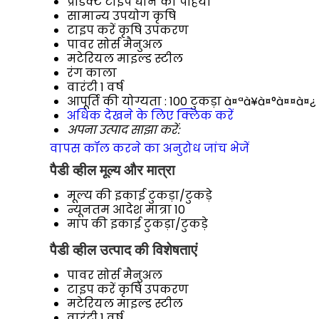
प्रॉडक्ट टाइप
धान का पहिया
सामान्य उपयोग
कृषि
टाइप करें
कृषि उपकरण
पावर सोर्स
मैनुअल
मटेरियल
माइल्ड स्टील
रंग
काला
वारंटी
1 वर्ष
आपूर्ति की योग्यता :
100 टुकड़ा à¤ªà¥à¤°à¤¤à¤¿ 
अधिक देखने के लिए क्लिक करें
अपना उत्पाद साझा करें:
वापस कॉल करने का अनुरोध
जांच भेजें
पैडी व्हील मूल्य और मात्रा
मूल्य की इकाई
टुकड़ा/टुकड़े
न्यूनतम आदेश मात्रा
10
माप की इकाई
टुकड़ा/टुकड़े
पैडी व्हील उत्पाद की विशेषताएं
पावर सोर्स
मैनुअल
टाइप करें
कृषि उपकरण
मटेरियल
माइल्ड स्टील
वारंटी
1 वर्ष