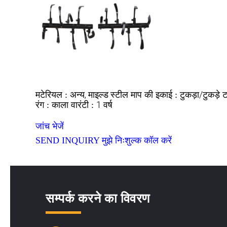
अन्य, माइल्ड स्टील
टुकड़ा/टुकड़े
मटेरियल :
माप की इकाई :
ट
काला
1 वर्ष
रंग :
वारंटी :
जांच भेजें
SEND INQUIRY
मुझे निःशुल्क कॉल करें
सम्पर्क करने का विवरण