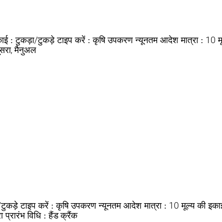
टुकड़ा/टुकड़े
कृषि उपकरण
10
काई :
टाइप करें :
न्यूनतम आदेश मात्रा :
म
ूसरा, मैनुअल
टुकड़े
कृषि उपकरण
10
टाइप करें :
न्यूनतम आदेश मात्रा :
मूल्य की इका
ा
हैंड क्रैंक
प्रारंभ विधि :