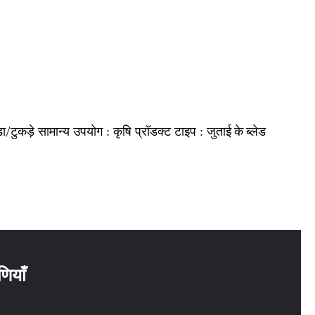
़ा/टुकड़े
कृषि
जुताई के ब्लेड
सामान्य उपयोग :
प्रॉडक्ट टाइप :
णियाँ