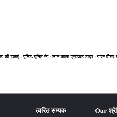
ाप की इकाई :
रंग :
प्रॉडक्ट टाइप :
यूनिट/यूनिट
लाल काला
पावर वीडर
त्वरित सम्पक
Our श्रे